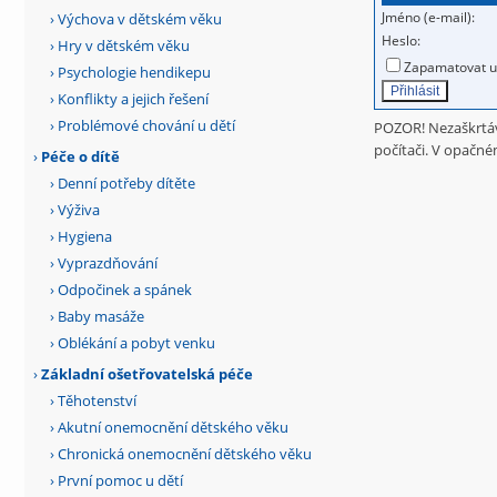
Jméno (e-mail):
›
Výchova v dětském věku
Heslo:
›
Hry v dětském věku
Zapamatovat už
›
Psychologie hendikepu
›
Konflikty a jejich řešení
›
Problémové chování u dětí
POZOR! Nezaškrtáve
počítači. V opačném
›
Péče o dítě
›
Denní potřeby dítěte
›
Výživa
›
Hygiena
›
Vyprazdňování
›
Odpočinek a spánek
›
Baby masáže
›
Oblékání a pobyt venku
›
Základní ošetřovatelská péče
›
Těhotenství
›
Akutní onemocnění dětského věku
›
Chronická onemocnění dětského věku
›
První pomoc u dětí