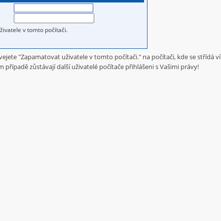
ivatele v tomto počítači.
jete "Zapamatovat uživatele v tomto počítači." na počítači, kde se střídá ví
 případě zůstávají další uživatelé počítače přihlášeni s Vašimi právy!