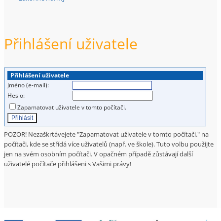
Přihlášení uživatele
Přihlášení uživatele
Jméno (e-mail):
Heslo:
Zapamatovat uživatele v tomto počítači.
POZOR! Nezaškrtávejete "Zapamatovat uživatele v tomto počítači." na
počítači, kde se střídá více uživatelů (např. ve škole). Tuto volbu použijte
jen na svém osobním počítači. V opačném případě zůstávají další
uživatelé počítače přihlášeni s Vašimi právy!