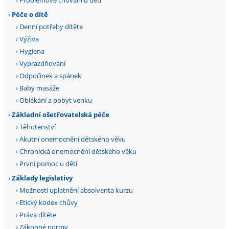
›
Péče o dítě
›
Denní potřeby dítěte
›
Výživa
›
Hygiena
›
Vyprazdňování
›
Odpočinek a spánek
›
Baby masáže
›
Oblékání a pobyt venku
›
Základní ošetřovatelská péče
›
Těhotenství
›
Akutní onemocnění dětského věku
›
Chronická onemocnění dětského věku
›
První pomoc u dětí
›
Základy legislativy
›
Možnosti uplatnění absolventa kurzu
›
Etický kodex chůvy
›
Práva dítěte
›
Zákonné normy