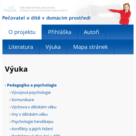
O projektu
Přihláška
Autoři
Literatura
Výuka
Mapa stránek
Výuka
›
Pedagogika a psychologie
›
Vývojová psychologie
›
Komunikace
›
Výchova v dětském věku
›
Hry v dětském věku
›
Psychologie hendikepu
›
Konflikty a jejich řešení
›
Problémové chování u dětí