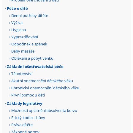
›
Péče o dítě
›
Denní potřeby dítěte
›
Výživa
›
Hygiena
›
Vyprazdňování
›
Odpočinek a spánek
›
Baby masáže
›
Oblékání a pobyt venku
›
Základní ošetřovatelská péče
›
Těhotenství
›
Akutní onemocnění dětského věku
›
Chronická onemocnění dětského věku
›
První pomoc u dětí
›
Základy legislativy
›
Možnosti uplatnění absolventa kurzu
›
Etický kodex chůvy
›
Práva dítěte
›
Zákonné normy