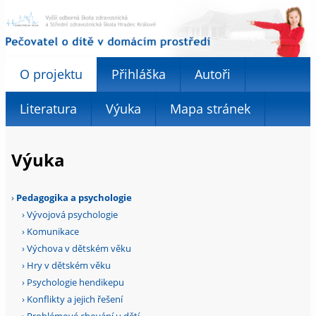
O projektu
Přihláška
Autoři
Literatura
Výuka
Mapa stránek
Výuka
›
Pedagogika a psychologie
›
Vývojová psychologie
›
Komunikace
›
Výchova v dětském věku
›
Hry v dětském věku
›
Psychologie hendikepu
›
Konflikty a jejich řešení
›
Problémové chování u dětí