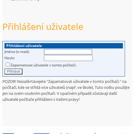
Přihlášení uživatele
Přihlášení uživatele
Jméno (e-mail):
Heslo:
Zapamatovat uživatele v tomto počítači.
POZOR! Nezaškrtávejete "Zapamatovat uživatele v tomto počítači." na
počítači, kde se střídá více uživatelů (např. ve škole). Tuto volbu použijte
jen na svém osobním počítači. V opačném případě zůstávají další
uživatelé počítače přihlášeni s Vašimi právy!