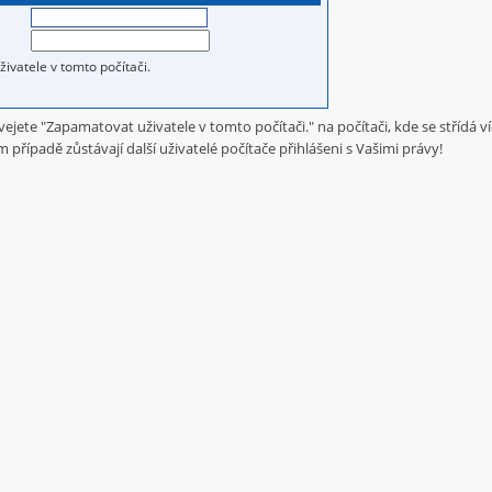
ivatele v tomto počítači.
jete "Zapamatovat uživatele v tomto počítači." na počítači, kde se střídá ví
 případě zůstávají další uživatelé počítače přihlášeni s Vašimi právy!