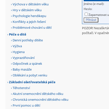
Jméno (e-mail):
›
Výchova v dětském věku
Heslo:
›
Hry v dětském věku
Zapamatovat už
›
Psychologie hendikepu
›
Konflikty a jejich řešení
›
Problémové chování u dětí
POZOR! Nezaškrtáve
počítači. V opačném
›
Péče o dítě
›
Denní potřeby dítěte
›
Výživa
›
Hygiena
›
Vyprazdňování
›
Odpočinek a spánek
›
Baby masáže
›
Oblékání a pobyt venku
›
Základní ošetřovatelská péče
›
Těhotenství
›
Akutní onemocnění dětského věku
›
Chronická onemocnění dětského věku
›
První pomoc u dětí